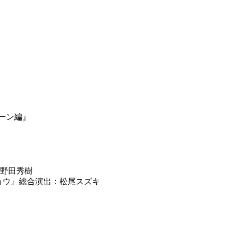
クーン編』
：野田秀樹
イマショウ』総合演出：松尾スズキ