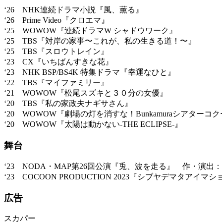
‘26 NHK連続ドラマ小説『風、薫る』
‘26 Prime Video『クロエマ』
‘25 WOWOW『連続ドラマW シャドウワーク』
‘25 TBS『対岸の家事〜これが、私の生きる道！〜』
‘25 TBS『スロウトレイン』
‘23 CX『いちばんすきな花』
‘23 NHK BSP/BS4K 特集ドラマ『幸運なひと』
‘22 TBS『マイファミリー』
‘21 WOWOW『松尾スズキと３０分の女優』
‘20 TBS『私の家政夫ナギサさん』
‘20 WOWOW『劇場の灯を消すな！Bunkamuraシアターコ
‘20 WOWOW『太陽は動かない‐THE ECLIPSE‐』
舞台
‘23 NODA・MAP第26回公演『兎、波を走る』 作・演出
‘23 COCOON PRODUCTION 2023『シブヤデマタア
広告
スカパー